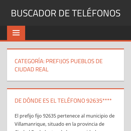
Saltar
BUSCADOR DE TELÉFONOS
al
contenido
Identifica
Números
Fijos
y
Móviles
CATEGORÍA:
PREFIJOS PUEBLOS DE
CIUDAD REAL
DE DÓNDE ES EL TELÉFONO 92635****
El prefijo fijo 92635 pertenece al municipio dе
Villamanrique, situado en la provincia dе