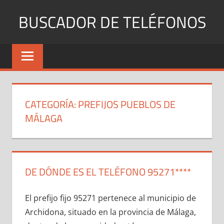
Saltar
BUSCADOR DE TELÉFONOS
al
contenido
Identifica
Números
Fijos
y
Móviles
CATEGORÍA:
PREFIJOS PUEBLOS DE
MÁLAGA
DE DÓNDE ES EL TELÉFONO 95271****
El prefijo fijo 95271 pertenece al municipio dе
Archidona, situado en la provincia dе Málaga,