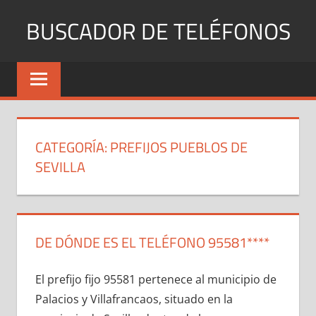
Saltar
BUSCADOR DE TELÉFONOS
al
contenido
Identifica
Números
Fijos
y
Móviles
CATEGORÍA:
PREFIJOS PUEBLOS DE
SEVILLA
DE DÓNDE ES EL TELÉFONO 95581****
El prefijo fijo 95581 pertenece al municipio dе
Palacios у Villafrancaos, situado en la