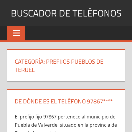
Saltar
BUSCADOR DE TELÉFONOS
al
contenido
Identifica
Números
Fijos
y
Móviles
CATEGORÍA:
PREFIJOS PUEBLOS DE
TERUEL
DE DÓNDE ES EL TELÉFONO 97867****
El prefijo fijo 97867 pertenece al municipio dе
Puebla dе Valverde, situado en la provincia dе