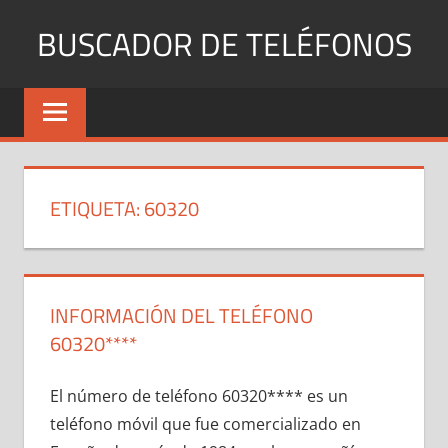
Saltar
BUSCADOR DE TELÉFONOS
al
contenido
Identifica
Números
Fijos
y
Móviles
ETIQUETA:
60320
INFORMACIÓN DEL TELÉFONO
60320****
El número dе teléfono 60320**** es un
teléfono móvil quе fue comercializado en