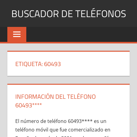
Saltar
BUSCADOR DE TELÉFONOS
al
contenido
Identifica
Números
Fijos
y
Móviles
ETIQUETA:
60493
INFORMACIÓN DEL TELÉFONO
60493****
El número dе teléfono 60493**** es un
teléfono móvil quе fue comercializado en