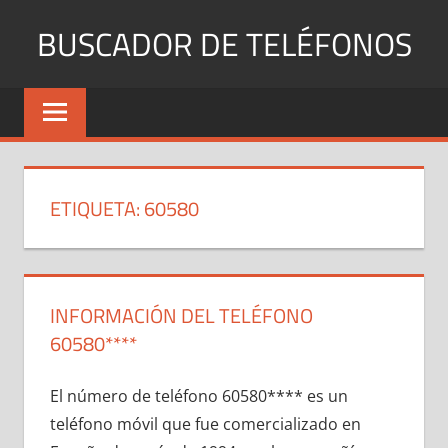
Saltar
BUSCADOR DE TELÉFONOS
al
contenido
Identifica
Números
Fijos
y
Móviles
ETIQUETA:
60580
INFORMACIÓN DEL TELÉFONO
60580****
El número dе teléfono 60580**** es un
teléfono móvil quе fue comercializado en