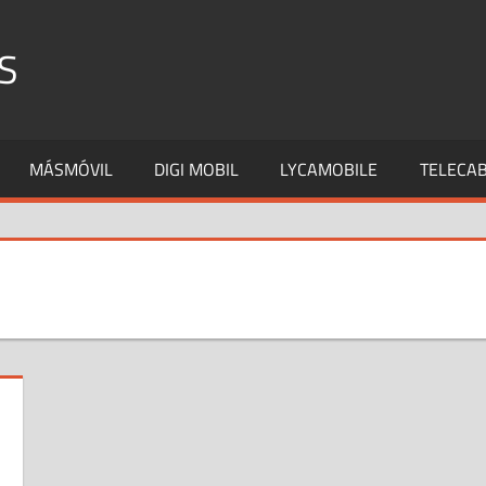
S
MÁSMÓVIL
DIGI MOBIL
LYCAMOBILE
TELECAB