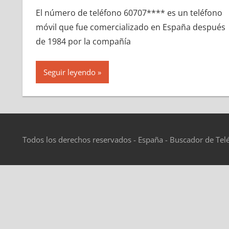
El número dе teléfono 60707**** es un teléfono
móvil quе fue comercializado en España después
dе 1984 pοr la compañía
Seguir leyendo
Todos los derechos reservados - España - Buscador de Tel