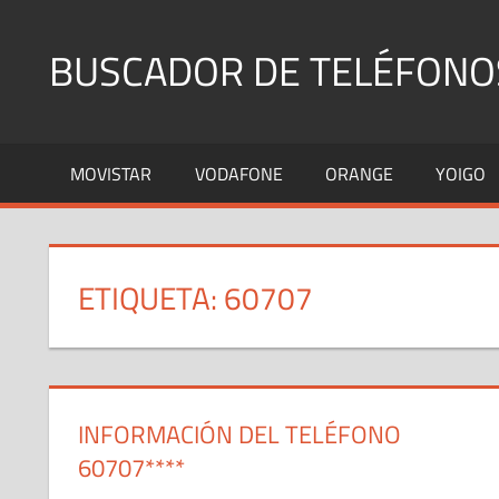
Saltar
al
BUSCADOR DE TELÉFONO
contenido
Identifica
Números
MOVISTAR
VODAFONE
ORANGE
YOIGO
Fijos
y
Móviles
ETIQUETA:
60707
INFORMACIÓN DEL TELÉFONO
60707****