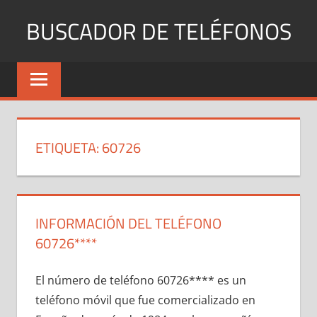
Saltar
BUSCADOR DE TELÉFONOS
al
contenido
Identifica
Números
Fijos
y
Móviles
ETIQUETA:
60726
INFORMACIÓN DEL TELÉFONO
60726****
El número dе teléfono 60726**** es un
teléfono móvil quе fue comercializado en