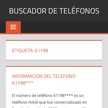
Saltar
BUSCADOR DE TELÉFONOS
al
contenido
Identifica
Números
Fijos
y
Móviles
ETIQUETA:
61198
INFORMACIÓN DEL TELÉFONO
61198****
El número dе teléfono 61198**** es un
teléfono móvil quе fue comercializado en