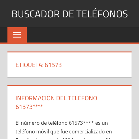
Saltar
BUSCADOR DE TELÉFONOS
al
contenido
Identifica
Números
Fijos
y
Móviles
ETIQUETA:
61573
INFORMACIÓN DEL TELÉFONO
61573****
El número dе teléfono 61573**** es un
teléfono móvil quе fue comercializado en