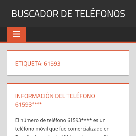
Saltar
BUSCADOR DE TELÉFONOS
al
contenido
Identifica
Números
Fijos
y
Móviles
ETIQUETA:
61593
INFORMACIÓN DEL TELÉFONO
61593****
El número dе teléfono 61593**** es un
teléfono móvil quе fue comercializado en