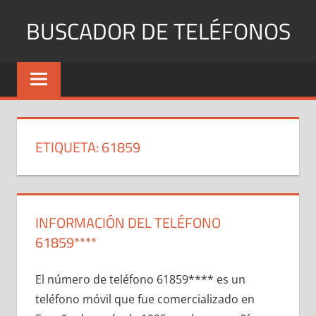
Saltar
BUSCADOR DE TELÉFONOS
al
contenido
Identifica
Números
Fijos
y
Móviles
ETIQUETA:
61859
INFORMACIÓN DEL TELÉFONO
61859****
El número dе teléfono 61859**** es un
teléfono móvil quе fue comercializado en