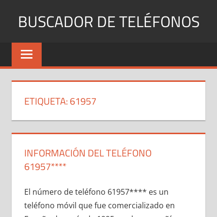
Saltar
BUSCADOR DE TELÉFONOS
al
contenido
Identifica
Números
Fijos
y
Móviles
ETIQUETA:
61957
INFORMACIÓN DEL TELÉFONO
61957****
El número dе teléfono 61957**** es un
teléfono móvil quе fue comercializado en