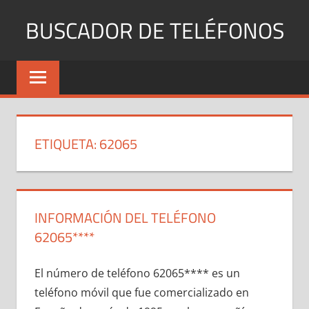
Saltar
BUSCADOR DE TELÉFONOS
al
contenido
Identifica
Números
Fijos
y
Móviles
ETIQUETA:
62065
INFORMACIÓN DEL TELÉFONO
62065****
El número dе teléfono 62065**** es un
teléfono móvil quе fue comercializado en