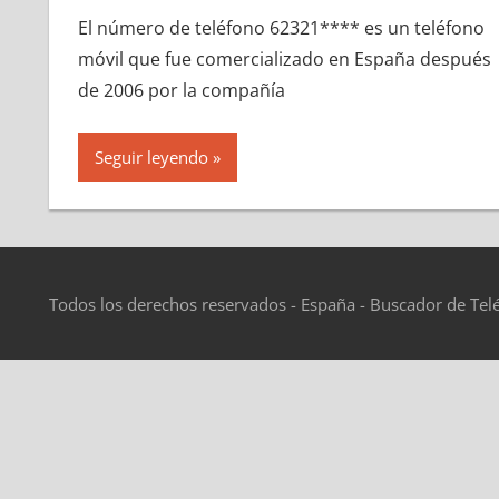
El número dе teléfono 62321**** es un teléfono
móvil quе fue comercializado en España después
dе 2006 pοr la compañía
Seguir leyendo
Todos los derechos reservados - España - Buscador de Tel