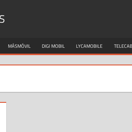
S
MÁSMÓVIL
DIGI MOBIL
LYCAMOBILE
TELECAB