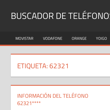
Saltar
al
BUSCADOR DE TELÉFONO
contenido
Identifica
Números
MOVISTAR
VODAFONE
ORANGE
YOIGO
Fijos
y
Móviles
ETIQUETA:
62321
INFORMACIÓN DEL TELÉFONO
62321****