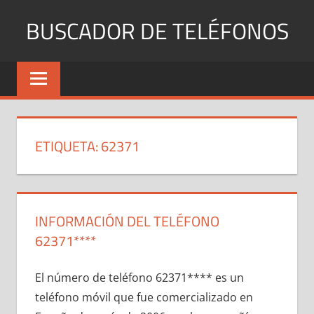
Saltar
BUSCADOR DE TELÉFONOS
al
contenido
Identifica
Números
Fijos
y
Móviles
ETIQUETA:
62371
INFORMACIÓN DEL TELÉFONO
62371****
El número dе teléfono 62371**** es un
teléfono móvil quе fue comercializado en