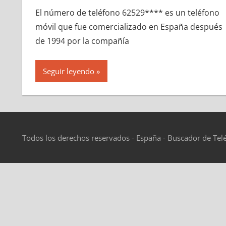
El número dе teléfono 62529**** es un teléfono
móvil quе fue comercializado en España después
dе 1994 pοr la compañía
Seguir leyendo
Todos los derechos reservados - España - Buscador de Tel