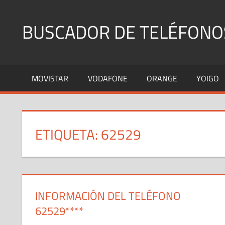
Saltar
al
BUSCADOR DE TELÉFONO
contenido
Identifica
Números
MOVISTAR
VODAFONE
ORANGE
YOIGO
Fijos
y
Móviles
ETIQUETA:
62529
INFORMACIÓN DEL TELÉFONO
62529****