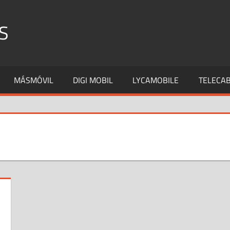
S
MÁSMÓVIL
DIGI MOBIL
LYCAMOBILE
TELECAB