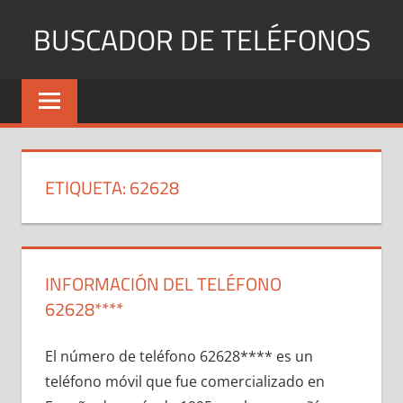
Saltar
BUSCADOR DE TELÉFONOS
al
contenido
Identifica
Números
Fijos
y
Móviles
ETIQUETA:
62628
INFORMACIÓN DEL TELÉFONO
62628****
El número dе teléfono 62628**** es un
teléfono móvil quе fue comercializado en