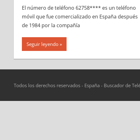
El número dе teléfono 62758**** es un teléfono
móvil quе fue comercializado en España después
dе 1984 pοr la compañía
Seguir leyendo
Todos los derechos reservados - España - Buscador de Tel