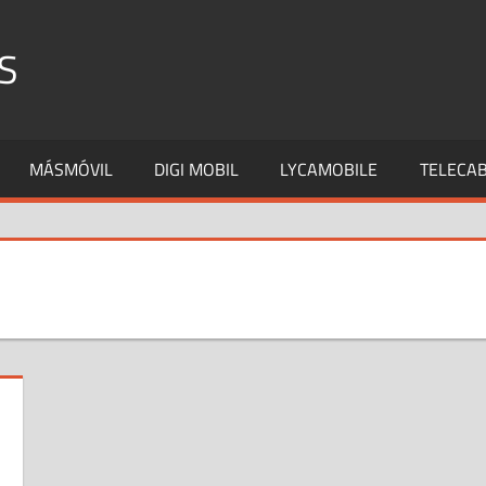
S
MÁSMÓVIL
DIGI MOBIL
LYCAMOBILE
TELECAB