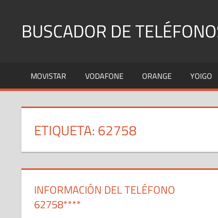
Saltar
al
BUSCADOR DE TELÉFONO
contenido
Identifica
Números
MOVISTAR
VODAFONE
ORANGE
YOIGO
Fijos
y
Móviles
ETIQUETA:
62758
INFORMACIÓN DEL TELÉFONO
62758****