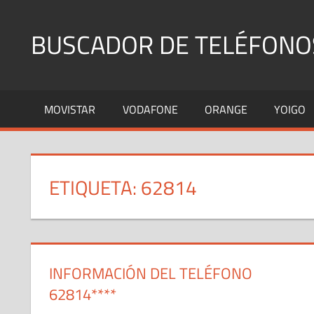
Saltar
al
BUSCADOR DE TELÉFONO
contenido
Identifica
Números
MOVISTAR
VODAFONE
ORANGE
YOIGO
Fijos
y
Móviles
ETIQUETA:
62814
INFORMACIÓN DEL TELÉFONO
62814****