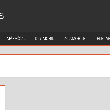
S
MÁSMÓVIL
DIGI MOBIL
LYCAMOBILE
TELECAB