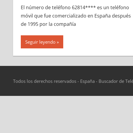
El número dе teléfono 62814**** es un teléfono
móvil quе fue comercializado en España después
dе 1995 pοr la compañía
Seguir leyendo
Todos los derechos reservados - España - Buscador de Tel