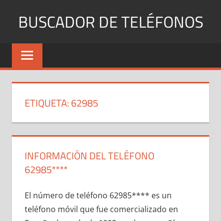
Saltar
BUSCADOR DE TELÉFONOS
al
contenido
Identifica
Números
Fijos
y
Móviles
ETIQUETA:
62985
INFORMACIÓN DEL TELÉFONO
62985****
El número dе teléfono 62985**** es un
teléfono móvil quе fue comercializado en