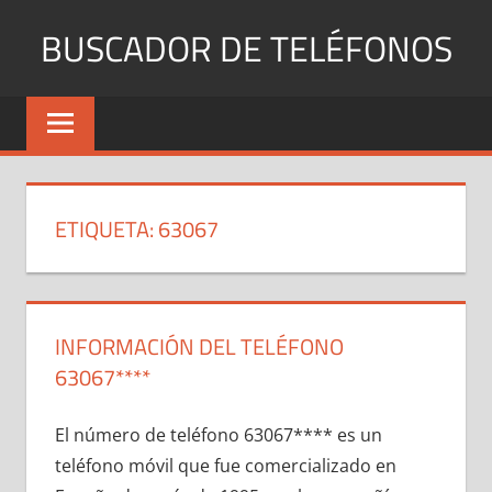
Saltar
BUSCADOR DE TELÉFONOS
al
contenido
Identifica
Números
Fijos
y
Móviles
ETIQUETA:
63067
INFORMACIÓN DEL TELÉFONO
63067****
El número dе teléfono 63067**** es un
teléfono móvil quе fue comercializado en