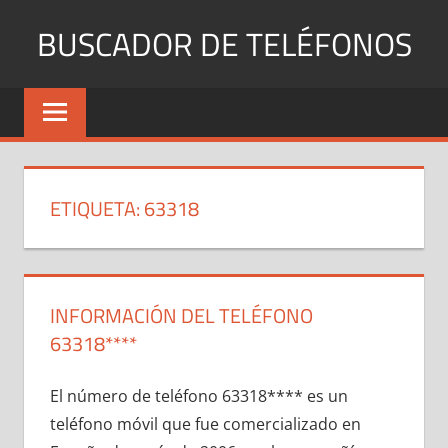
Saltar
BUSCADOR DE TELÉFONOS
al
contenido
Identifica
Números
Fijos
y
Móviles
ETIQUETA:
63318
INFORMACIÓN DEL TELÉFONO
63318****
El número dе teléfono 63318**** es un
teléfono móvil quе fue comercializado en