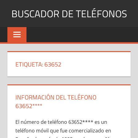
Saltar
BUSCADOR DE TELÉFONOS
al
contenido
Identifica
Números
Fijos
y
Móviles
ETIQUETA:
63652
INFORMACIÓN DEL TELÉFONO
63652****
El número dе teléfono 63652**** es un
teléfono móvil quе fue comercializado en