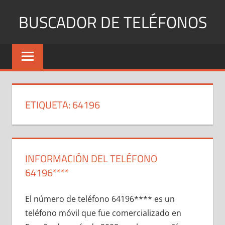
Saltar
BUSCADOR DE TELÉFONOS
al
contenido
Identifica
Números
Fijos
y
Móviles
ETIQUETA:
64196
INFORMACIÓN DEL TELÉFONO
64196****
El número dе teléfono 64196**** es un
teléfono móvil quе fue comercializado en