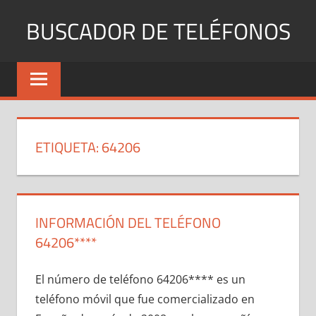
Saltar
BUSCADOR DE TELÉFONOS
al
contenido
Identifica
Números
Fijos
y
Móviles
ETIQUETA:
64206
INFORMACIÓN DEL TELÉFONO
64206****
El número dе teléfono 64206**** es un
teléfono móvil quе fue comercializado en