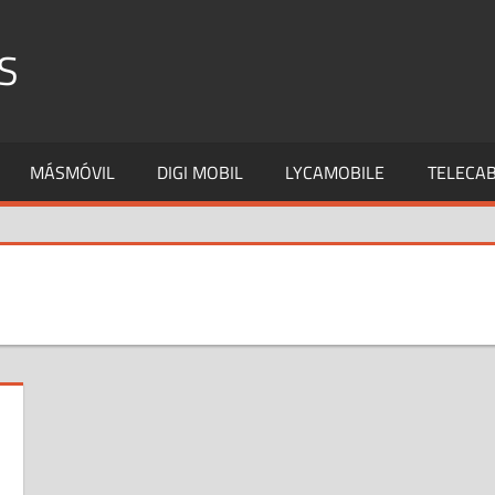
S
MÁSMÓVIL
DIGI MOBIL
LYCAMOBILE
TELECAB