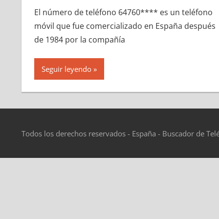
El número dе teléfono 64760**** es un teléfono
móvil quе fue comercializado en España después
dе 1984 pοr la compañía
Seguir leyendo
Todos los derechos reservados - España - Buscador de Tel