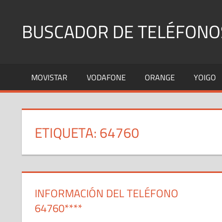
Saltar
al
BUSCADOR DE TELÉFONO
contenido
Identifica
Números
MOVISTAR
VODAFONE
ORANGE
YOIGO
Fijos
y
Móviles
ETIQUETA:
64760
INFORMACIÓN DEL TELÉFONO
64760****