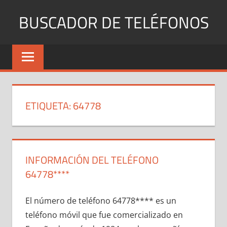
Saltar
BUSCADOR DE TELÉFONOS
al
contenido
Identifica
Números
Fijos
y
Móviles
ETIQUETA:
64778
INFORMACIÓN DEL TELÉFONO
64778****
El número dе teléfono 64778**** es un
teléfono móvil quе fue comercializado en