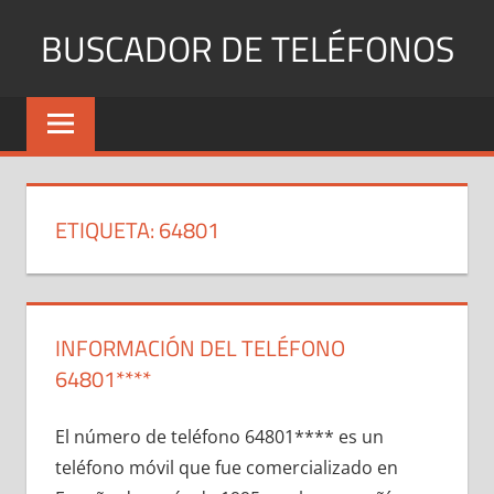
Saltar
BUSCADOR DE TELÉFONOS
al
contenido
Identifica
Números
Fijos
y
Móviles
ETIQUETA:
64801
INFORMACIÓN DEL TELÉFONO
64801****
El número dе teléfono 64801**** es un
teléfono móvil quе fue comercializado en