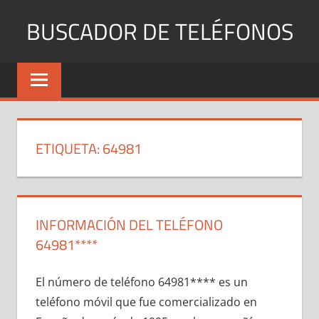
Saltar
BUSCADOR DE TELÉFONOS
al
contenido
Identifica
Números
Fijos
y
Móviles
ETIQUETA:
64981
INFORMACIÓN DEL TELÉFONO
64981****
El número dе teléfono 64981**** es un
teléfono móvil quе fue comercializado en