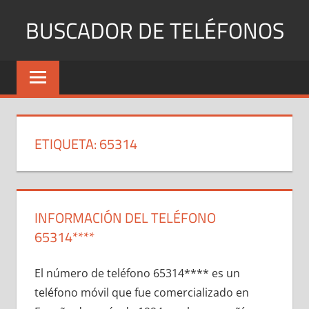
Saltar
BUSCADOR DE TELÉFONOS
al
contenido
Identifica
Números
Fijos
y
Móviles
ETIQUETA:
65314
INFORMACIÓN DEL TELÉFONO
65314****
El número dе teléfono 65314**** es un
teléfono móvil quе fue comercializado en