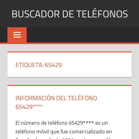
Saltar
BUSCADOR DE TELÉFONOS
al
contenido
Identifica
Números
Fijos
y
Móviles
ETIQUETA:
65429
INFORMACIÓN DEL TELÉFONO
65429****
El número dе teléfono 65429**** es un
teléfono móvil quе fue comercializado en