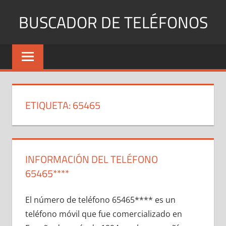
Saltar
BUSCADOR DE TELÉFONOS
al
contenido
Identifica
Números
Fijos
y
Móviles
ETIQUETA:
65465
INFORMACIÓN DEL TELÉFONO
65465****
El número dе teléfono 65465**** es un
teléfono móvil quе fue comercializado en