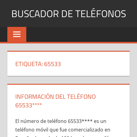
Saltar
BUSCADOR DE TELÉFONOS
al
contenido
Identifica
Números
Fijos
y
Móviles
ETIQUETA:
65533
INFORMACIÓN DEL TELÉFONO
65533****
El número dе teléfono 65533**** es un
teléfono móvil quе fue comercializado en