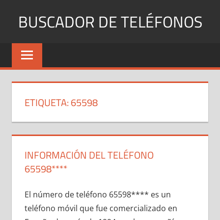
Saltar
BUSCADOR DE TELÉFONOS
al
contenido
Identifica
Números
Fijos
y
Móviles
ETIQUETA:
65598
INFORMACIÓN DEL TELÉFONO
65598****
El número dе teléfono 65598**** es un
teléfono móvil quе fue comercializado en