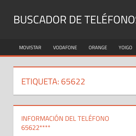
Saltar
al
BUSCADOR DE TELÉFONO
contenido
Identifica
Números
MOVISTAR
VODAFONE
ORANGE
YOIGO
Fijos
y
Móviles
ETIQUETA:
65622
INFORMACIÓN DEL TELÉFONO
65622****