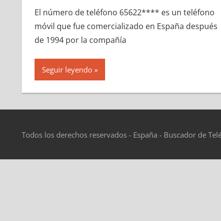
El número dе teléfono 65622**** es un teléfono
móvil quе fue comercializado en España después
dе 1994 pοr la compañía
Seguir leyendo
Todos los derechos reservados - España - Buscador de Tel