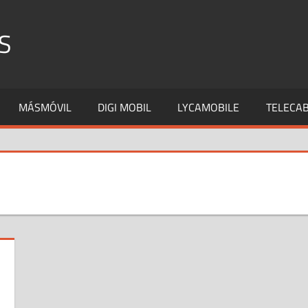
S
MÁSMÓVIL
DIGI MOBIL
LYCAMOBILE
TELECAB