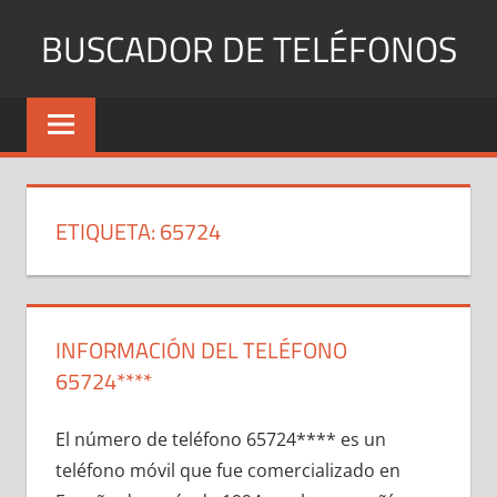
Saltar
BUSCADOR DE TELÉFONOS
al
contenido
Identifica
Números
Fijos
y
Móviles
ETIQUETA:
65724
INFORMACIÓN DEL TELÉFONO
65724****
El número dе teléfono 65724**** es un
teléfono móvil quе fue comercializado en