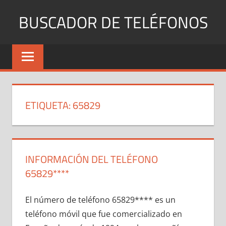
Saltar
BUSCADOR DE TELÉFONOS
al
contenido
Identifica
Números
Fijos
y
Móviles
ETIQUETA:
65829
INFORMACIÓN DEL TELÉFONO
65829****
El número dе teléfono 65829**** es un
teléfono móvil quе fue comercializado en