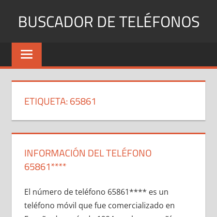
Saltar
BUSCADOR DE TELÉFONOS
al
contenido
Identifica
Números
Fijos
y
Móviles
ETIQUETA:
65861
INFORMACIÓN DEL TELÉFONO
65861****
El número dе teléfono 65861**** es un
teléfono móvil quе fue comercializado en