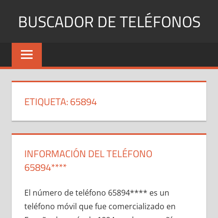
Saltar
BUSCADOR DE TELÉFONOS
al
contenido
Identifica
Números
Fijos
y
Móviles
ETIQUETA:
65894
INFORMACIÓN DEL TELÉFONO
65894****
El número dе teléfono 65894**** es un
teléfono móvil quе fue comercializado en