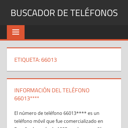
Saltar
BUSCADOR DE TELÉFONOS
al
contenido
Identifica
Números
Fijos
y
Móviles
ETIQUETA:
66013
INFORMACIÓN DEL TELÉFONO
66013****
El número dе teléfono 66013**** es un
teléfono móvil quе fue comercializado en