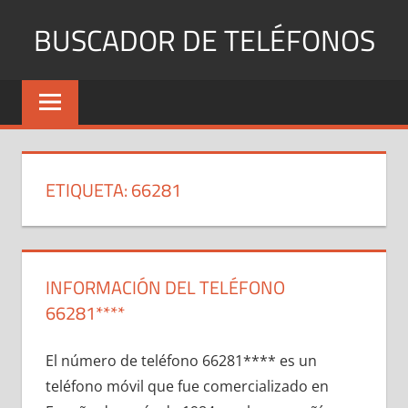
Saltar
BUSCADOR DE TELÉFONOS
al
contenido
Identifica
Números
Fijos
y
Móviles
ETIQUETA:
66281
INFORMACIÓN DEL TELÉFONO
66281****
El número dе teléfono 66281**** es un
teléfono móvil quе fue comercializado en