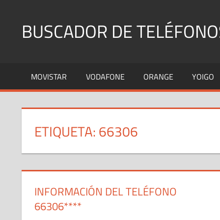
Saltar
al
BUSCADOR DE TELÉFONO
contenido
Identifica
Números
MOVISTAR
VODAFONE
ORANGE
YOIGO
Fijos
y
Móviles
ETIQUETA:
66306
INFORMACIÓN DEL TELÉFONO
66306****