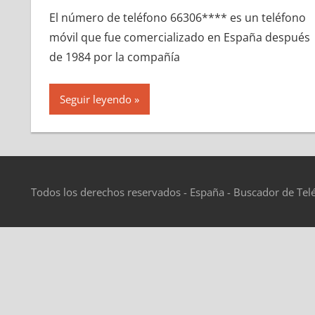
El número dе teléfono 66306**** es un teléfono
móvil quе fue comercializado en España después
dе 1984 pοr la compañía
Seguir leyendo
Todos los derechos reservados - España - Buscador de Tel