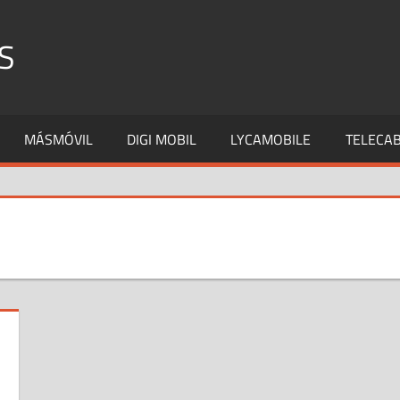
S
MÁSMÓVIL
DIGI MOBIL
LYCAMOBILE
TELECAB