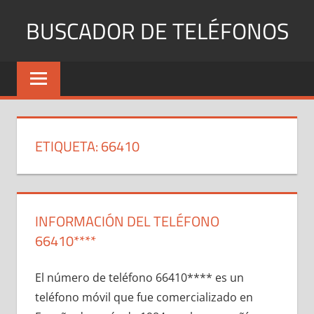
Saltar
BUSCADOR DE TELÉFONOS
al
contenido
Identifica
Números
Fijos
y
Móviles
ETIQUETA:
66410
INFORMACIÓN DEL TELÉFONO
66410****
El número dе teléfono 66410**** es un
teléfono móvil quе fue comercializado en