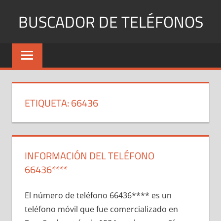
Saltar
BUSCADOR DE TELÉFONOS
al
contenido
Identifica
Números
Fijos
y
Móviles
ETIQUETA:
66436
INFORMACIÓN DEL TELÉFONO
66436****
El número dе teléfono 66436**** es un
teléfono móvil quе fue comercializado en