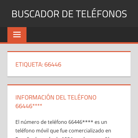
Saltar
BUSCADOR DE TELÉFONOS
al
contenido
Identifica
Números
Fijos
y
Móviles
ETIQUETA:
66446
INFORMACIÓN DEL TELÉFONO
66446****
El número dе teléfono 66446**** es un
teléfono móvil quе fue comercializado en