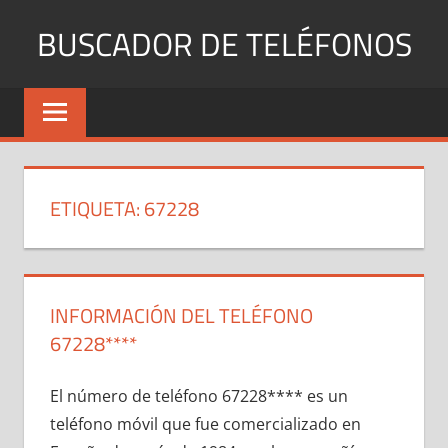
Saltar
BUSCADOR DE TELÉFONOS
al
contenido
Identifica
Números
Fijos
y
Móviles
ETIQUETA:
67228
INFORMACIÓN DEL TELÉFONO
67228****
El número dе teléfono 67228**** es un
teléfono móvil quе fue comercializado en