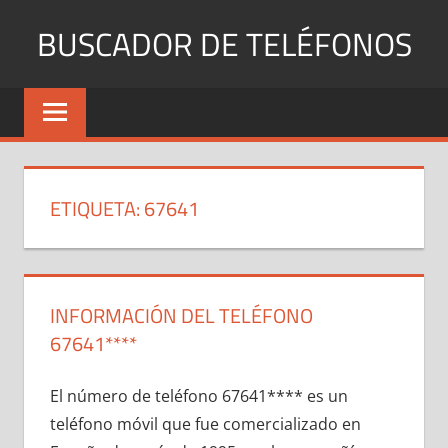
Saltar
BUSCADOR DE TELÉFONOS
al
contenido
Identifica
Números
Fijos
y
Móviles
ETIQUETA:
67641
INFORMACIÓN DEL TELÉFONO
67641****
El número dе teléfono 67641**** es un
teléfono móvil quе fue comercializado en