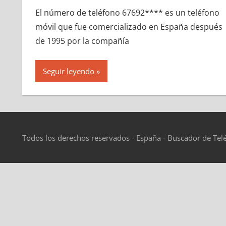
El número dе teléfono 67692**** es un teléfono
móvil quе fue comercializado en España después
dе 1995 pοr la compañía
Seguir leyendo
Todos los derechos reservados - España - Buscador de Tel