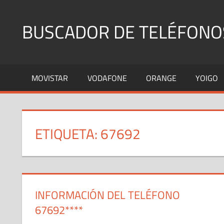
Saltar
al
BUSCADOR DE TELÉFONO
contenido
Identifica
Números
MOVISTAR
VODAFONE
ORANGE
YOIGO
Fijos
y
Móviles
ETIQUETA:
67692
INFORMACIÓN DEL TELÉFONO
67692****